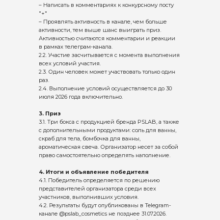
– Написать в комментариях к конкурсному посту
"+"
– Проявлять активность в канале, чем больше
активности, тем выше шанс выиграть приз.
Активностью считаются комментарии и реакции
в рамках телеграм-канала.
2.2. Участие засчитывается с момента выполнения
всех условий участия.
2.3. Один человек может участвовать только один
раз.
2.4. Выполнение условий осуществляется до 30
июля 2026 года включительно.
3. Приз
3.1. Три бокса с продукцией бренда PSLAB, а также
с дополнительными продуктами: соль для ванны,
скраб для тела, бомбочка для ванны,
ароматическая свеча. Организатор несет за собой
право самостоятельно определять наполнение.
4. Итоги и объявление победителя
4.1. Победитель определяется по решению
представителей организатора среди всех
участников, выполнивших условия.
4.2. Результаты будут опубликованы в Telegram-
канале @pslab_cosmetics не позднее 31.07.2026.