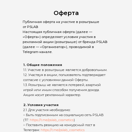
Оферта
Публичная оферта на участие в розыгрыше
от PSLAB
Настоящая публичная оферта (далее —
«Оферта») определяет условия участия в
рекламной акции (розыгрыше) от бренда PSLAB
(далее — «Организатор»), проводимой в
Telegram-канале.
1. Общие положения
1.1. Участие в розыгрыше является добровольным.
1.2. Участвуя в акции, пользователь подтверждает
согласие с условиями данной Оферты.
1.3. Розыгрыш не является лотереей, азартной
игрой или иным способом получения дохода.
Акция носит рекламный характер.
2. Условия участия
2.1. Для участия необходимо:
– Быть подписанным на социальную сеть PSLAB
(ТГ:
https://t.me/pslab_cosmetics
)
– Поставить реакцию на конкурсный пост в
Телеграм:
https://t.me/pslab_cosmetics